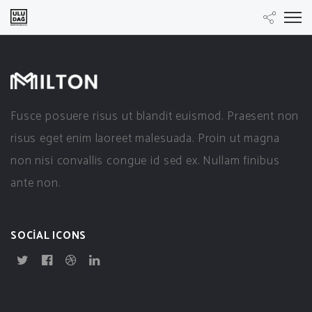
Fusce posuere risus ut blandit euismod. Praesent non
risus eget enim laoreet malesuada. Proin ut magna
non nisi convallis congue id sed ex. Nullam finibus
ante non.
SOCIAL ICONS